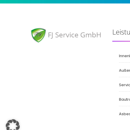
Leist
Innen
Auße
Servi
Baut
Asbes